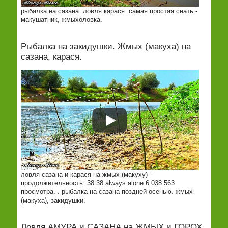
рыбалка на сазана. ловля карася. самая простая снать -
макушатник, жмыхоловка.
Рыбалка на закидушки. Жмых (макуха) на
сазана, карася.
ловля сазана и карася на жмых (макуху) -
продолжительность: 38:38 always alone 6 038 563
просмотра. . рыбалка на сазана поздней осенью. жмых
(макуха), закидушки.
Ловля АМУРА и САЗАНА на ЖМЫХ и ГОРОХ.