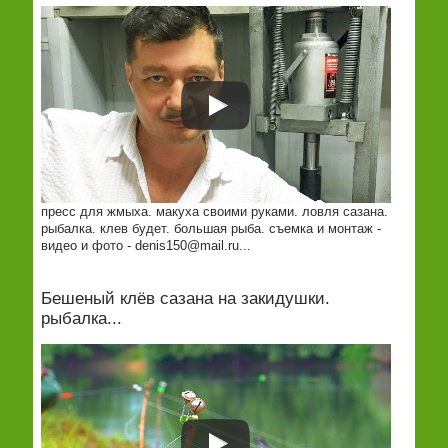
пресс для жмыха. макуха своими руками. ловля сазана.
рыбалка. клев будет. большая рыба. съемка и монтаж -
видео и фото -
denis150@mail.ru
...
Бешеный клёв сазана на закидушки.
рыбалка...