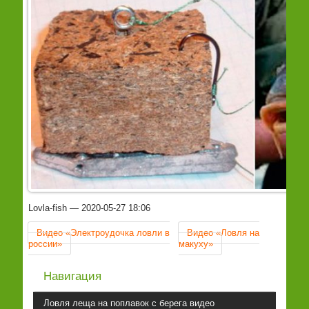
Lovla-fish
2020-05-27 18:06
Видео «Электроудочка ловли в
Видео «Ловля на
россии»
макуху»
Навигация
Ловля леща на поплавок с берега видео