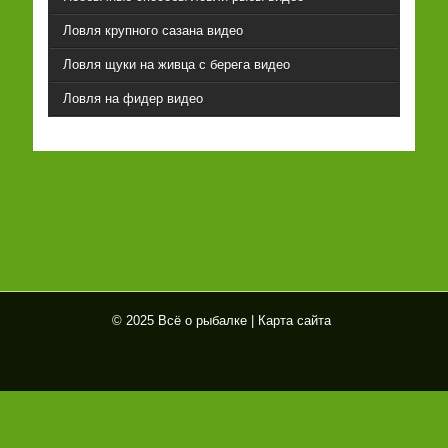
Ловля крупного сазана видео
Ловля щуки на живца с берега видео
Ловля на фидер видео
© 2025 Всё о рыбалке |
Карта сайта
Всё
о
рыб
алк
е