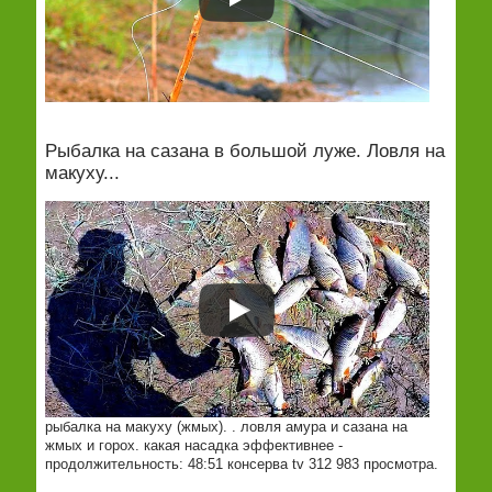
Рыбалка на сазана в большой луже. Ловля на
макуху...
рыбалка на макуху (жмых). . ловля амура и сазана на
жмых и горох. какая насадка эффективнее -
продолжительность: 48:51 консерва tv 312 983 просмотра.