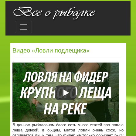
Видео «Ловли подлещика»
В данном рыболовном блоге есть много статей про ловлю
леща донкой, в общем, метод ловли очень схож, но
отличается лишь тем, что фидер не только собирает рыбу