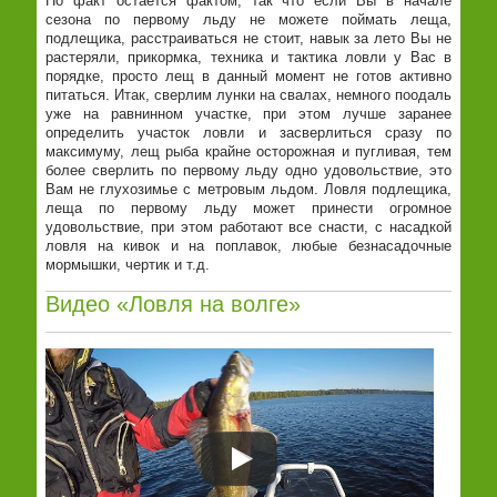
Но факт остается фактом, так что если Вы в начале
сезона по первому льду не можете поймать леща,
подлещика, расстраиваться не стоит, навык за лето Вы не
растеряли, прикормка, техника и тактика ловли у Вас в
порядке, просто лещ в данный момент не готов активно
питаться. Итак, сверлим лунки на свалах, немного поодаль
уже на равнинном участке, при этом лучше заранее
определить участок ловли и засверлиться сразу по
максимуму, лещ рыба крайне осторожная и пугливая, тем
более сверлить по первому льду одно удовольствие, это
Вам не глухозимье с метровым льдом. Ловля подлещика,
леща по первому льду может принести огромное
удовольствие, при этом работают все снасти, с насадкой
ловля на кивок и на поплавок, любые безнасадочные
мормышки, чертик и т.д.
Видео «Ловля на волге»