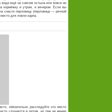
а вода ещё не совсем остыла или вовсе не
а кормёжку и утром, и вечером. Если вы
на снасти перловицу (перловица — речной
 место для ловли карпа.
асто, обязательно расследуйте это место
часто случается и летом, но тем не менее