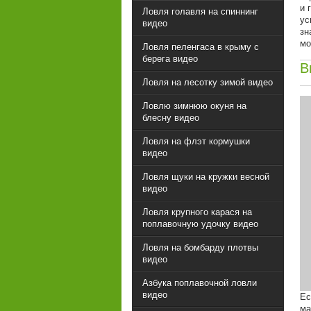
и 
Ловля голавля на спиннинг
ус
видео
зн
мо
Ловля пеленгаса в крыму с
берега видео
В
Ловля на лесотку зимой видео
Ловлю зимнюю окуня на
блесну видео
Ловля на флэт кормушки
видео
Ловля щуки на кружки весной
видео
Ловля крупного карася на
поплавочную удочку видео
Ловля на бомбарду плотвы
видео
Азбука поплавочной ловли
видео
Ес
ма