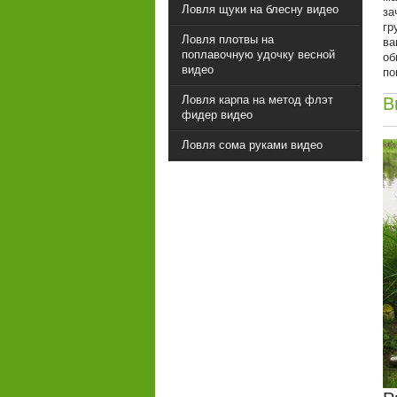
Ловля щуки на блесну видео
за
гр
Ловля плотвы на
ва
поплавочную удочку весной
об
видео
по
Ловля карпа на метод флэт
В
фидер видео
Ловля сома руками видео