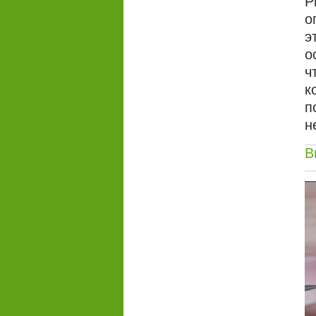
Р
о
э
о
ч
к
п
н
В