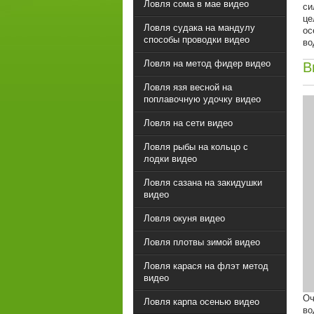
Ловля сома в мае видео
си
це
Ловля судака на мандулу
ос
способы проводки видео
во
Ловля на метод фидер видео
В
Ловля язя весной на
поплавочную удочку видео
Ловля на сети видео
Ловля рыбы на кольцо с
лодки видео
Ловля сазана на закидушки
видео
Ловля окуня видео
Ловля плотвы зимой видео
Ловля карася на флэт метод
видео
Оч
Ловля карпа осенью видео
во