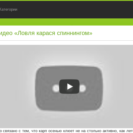
Категории
идео «Ловля карася спиннингом»
о связано с тем, что карп осенью клюет не на столько активно, как ле