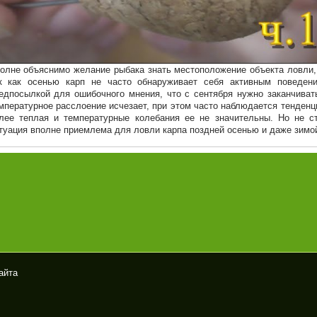
олне объяснимо желание рыбака знать местоположение объекта ловли, и
к как осенью карп не часто обнаруживает себя активным поведен
едпосылкой для ошибочного мнения, что с сентября нужно заканчиват
мпературное расслоение исчезает, при этом часто наблюдается тенденци
лее теплая и температурные колебания ее не значительны. Но не с
туация вполне приемлема для ловли карпа поздней осенью и даже зимо
айта