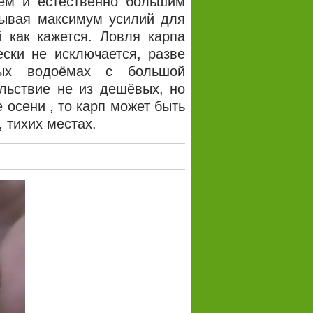
ем и естественно большим
дывая максимум усилий для
й как кажется. Ловля карпа
ски не исключается, разве
ных водоёмах с большой
ольствие не из дешёвых, но
е осени
, то карп может быть
 тихих местах.