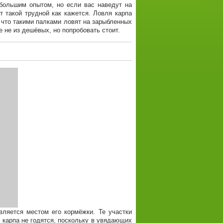
большим опытом, но если вас наведут на
т такой трудной как кажется. Ловля карпа
что такими палками ловят на зарыбленных
 не из дешёвых, но попробовать стоит.
вляется местом его кормёжки. Те участки
 карпа не годятся, поскольку в увядающих