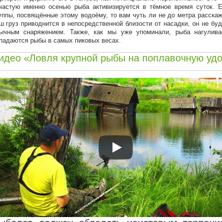
частую именно осенью рыба активизируется в тёмное время суток.
уппы, посвящённые этому водоёму, то вам чуть ли не до метра расскажу
ш груз приводнится в непосредственной близости от насадки, он не буд
ычным снаряжением. Также, как мы уже упоминали, рыба нагулива
падаются рыбы в самых пиковых весах.
идео «Ловля крупной рыбы на поплавочную удо