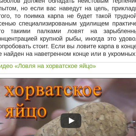
ыболов должен обладать неистовым терпени
пытом, но если вас наведут на цель, прикла
того, то поимка карпа не будет такой трудно
сенью специализированым удилищем практиче
то такими палками ловят на зарыблен
онцентрацией крупной рыбы, иногда это удов
опробовать стоит. Если вы
ловите карпа в конц
е найден на наветренном конце или в укромных,
идео «Ловля на хорватское яйцо»