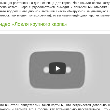
гниющих растениях на дне нет пищи для карпа. Но в начале осени, когд
пела остыть, карп с удовольствием выходит к прибрежным отмелям н
аете водоём и его дно или вытащив снасть обнаружили зацепившуюся 
ллюск, как мидия, только речная), то вы нашли ещё одно перспективное
идео «Ловля крупного карпа»
ли вы стали свидетелями такой картины, что встречается довольно ч
ркером и держите его в голове, как потенциально перспективное. Это 