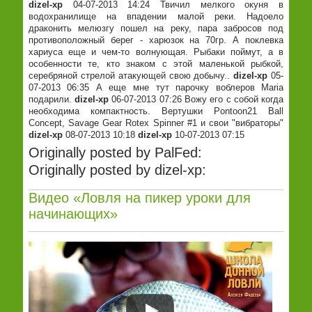
dizel-xp
04-07-2013 14:24 Твичил мелкого окуня в
водохранилище на впадении малой реки. Надоело
драконить мелюзгу пошел на реку, пара забросов под
противоположный берег - харюзок на 70гр. А поклевка
хариуса еще и чем-то волнующая. Рыбаки поймут, а в
особенности те, кто знаком с этой маленькой рыбкой,
серебряной стрелой атакующей свою добычу..
dizel-xp
05-
07-2013 06:35 А еще мне тут парочку воблеров Maria
подарили.
dizel-xp
06-07-2013 07:26 Вожу его с собой когда
необходима компактность. Вертушки Pontoon21 Ball
Concept, Savage Gear Rotex Spinner #1 и свои "вибраторы"
dizel-xp
08-07-2013 10:18
dizel-xp
10-07-2013 07:15
Originally posted by PalFed:
Originally posted by dizel-xp:
Видео «Ловля на пикер уроки для
начинающих»