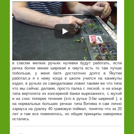
в совсем мелких ручьях нулевки будут работать, если
речка более менее широкая и омута есть то там лучше
побольше, у меня батя достаточно долго в Якутии
работал,а я к нему когда в школе учился на каникулы
ездил, в ручьях он самоделками ловил такими же что типа
что мы сейчас делаем, просто палка с леской, и на конце
типа вертолета из консервной банки вырезанного, с мухой
и на снос поперек течения (это в ручье 3-5м шириной ), а
на нормальных больших речках типа Витима я сам лично
хариуса на уралку 40 грамовую поймал, понятно что за 20
лет и там все поменялось, но общие принципы наверняка
остались.