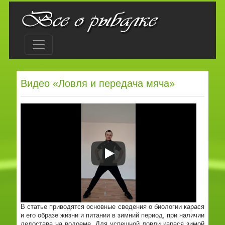
Видео «Ловля и передача мяча»
В статье приводятся основные сведения о биологии карася
и его образе жизни и питании в зимний период, при наличии
ледостава на водоеме. Для успешной ловли карася зимой