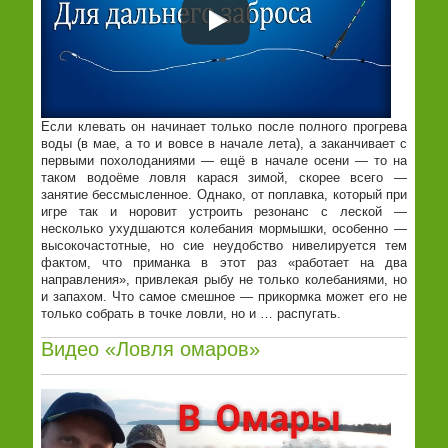
Если клевать он начинает только после полного прогрева
воды (в мае, а то и вовсе в начале лета), а заканчивает с
первыми похолоданиями — ещё в начале осени — то на
таком водоёме ловля карася зимой, скорее всего —
занятие бессмысленное. Однако, от поплавка, который при
игре так и норовит устроить резонанс с леской —
несколько ухудшаются колебания мормышки, особенно —
высокочастотные, но сие неудобство нивелируется тем
фактом, что приманка в этот раз «работает на два
направления», привлекая рыбу не только колебаниями, но
и запахом. Что самое смешное — прикормка может его не
только собрать в точке ловли, но и … распугать.
Видео «Ловля омаров»