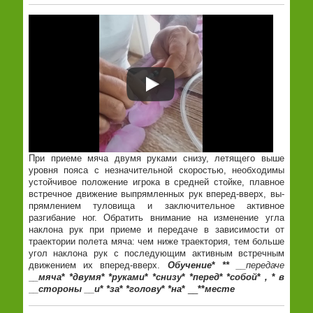
При приеме мяча двумя руками снизу, летящего выше
уровня пояса с незначительной скоростью, необходимы
устойчивое положение игрока в средней стойке, плавное
встреч­ное движение выпрямленных рук вперед-вверх, вы­
прямлением туловища и заключительное активное
разгибание ног. Обратить внимание на изменение угла
наклона рук при приеме и передаче в зависимости от
траектории полета мяча: чем ниже траектория, тем больше
угол наклона рук с последующим активным встречным
движением их вперед-вверх.
Обучение
*
** __
передаче
__
мяча
*
*
двумя
*
*
руками
*
*
снизу
*
*
перед
*
*
собой
*
,
*
в
__
стороны
__
и
*
*
за
*
*
голову
*
*
на
*
__
**
месте