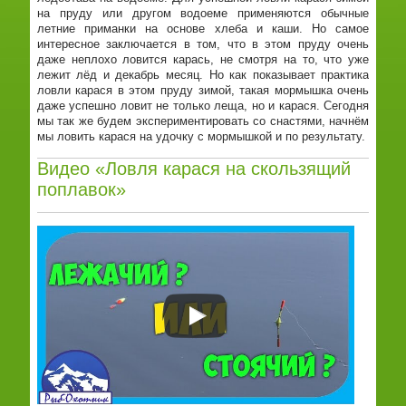
на пруду или другом водоеме применяются обычные
летние приманки на основе хлеба и каши. Но самое
интересное заключается в том, что в этом пруду очень
даже неплохо ловится карась, не смотря на то, что уже
лежит лёд и декабрь месяц. Но как показывает практика
ловли карася в этом пруду зимой, такая мормышка очень
даже успешно ловит не только леща, но и карася. Сегодня
мы так же будем экспериментировать со снастями, начнём
мы ловить карася на удочку с мормышкой и по результату.
Видео «Ловля карася на скользящий
поплавок»