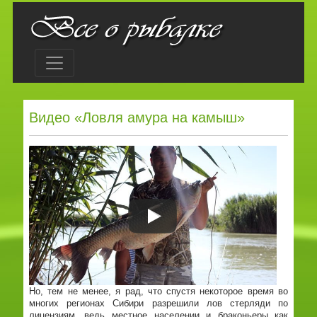
Видео «Ловля амура на камыш»
Но, тем не менее, я рад, что спустя некоторое время во
многих регионах Сибири разрешили лов стерляди по
лицензиям, ведь местное населении и браконьеры как