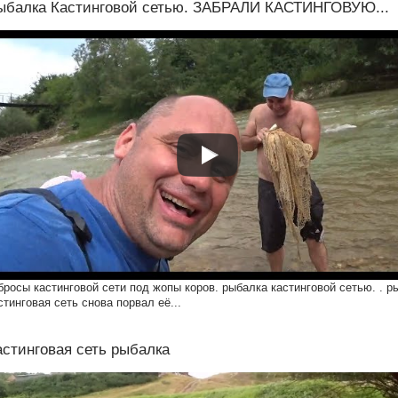
ыбалка Кастинговой сетью. ЗАБРАЛИ КАСТИНГОВУЮ...
бросы кастинговой сети под жопы коров. рыбалка кастинговой сетью. . 
стинговая сеть снова порвал её...
астинговая сеть рыбалка