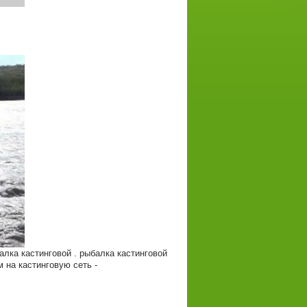
алка кастинговой . рыбалка кастинговой
м на кастинговую сеть -