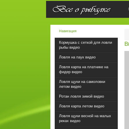
Навигация
Кормушка с сеткой для ловли
В
рыбы видео
Ловля на паук видео
Ловля карпа на платнике на
фидер видео
Ловля щуки на самоловки
летом видео
Ротан ловля зимой видео
Ловля карпа летом видео
Ловля щуки весной на малых
реках видео