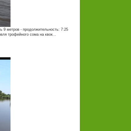
ть 9 метров - продолжительность: 7:25
вля трофейного сома на квок...