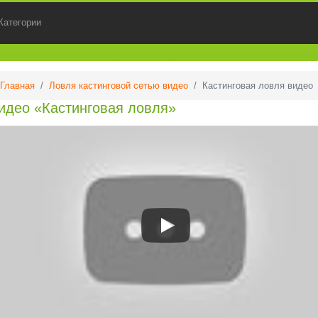
Категории
Главная
Ловля кастинговой сетью видео
Кастинговая ловля видео
идео «Кастинговая ловля»